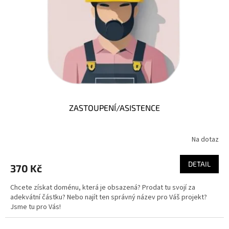
t
r
ů
o
d
u
k
t
ů
ZASTOUPENÍ/ASISTENCE
Na dotaz
DETAIL
370 Kč
Chcete získat doménu, která je obsazená? Prodat tu svojí za
adekvátní částku? Nebo najít ten správný název pro Váš projekt?
Jsme tu pro Vás!