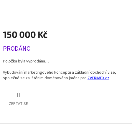
150 000 Kč
Měrná
PRODÁNO
cena:
Položka byla vyprodána…
Vybudování marketingového konceptu a základní obchodní vize,
společně se zajištěním doménového jména pro
ZVERIMEX.cz
ZEPTAT SE
Z